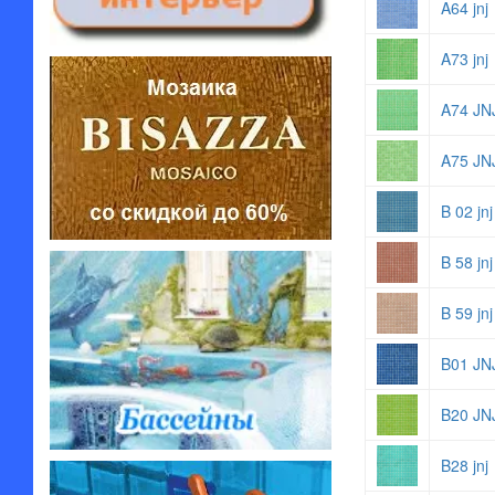
A64 jnj
A73 jnj
A74 JN
A75 JN
B 02 jnj
B 58 jnj
B 59 jnj
B01 JN
B20 JN
B28 jnj