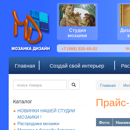
Студия
Диз
мозаики
i
+7 (495) 532-45-52
Главная
Создай свой интерьер
Рас
Главная
Инт
Прайс-
Каталог
НОВИНКИ НАШЕЙ СТУДИИ
МОЗАИКИ !
Фото
Наиме
Распродажа мозаики
Мозаика в бассейн Акватика