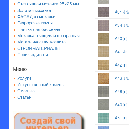
Стеклянная мозаика 25х25 мм
Золотая мозаика
A31 JN
ФАСАД из мозаики
Гидрорезка камня
A34 JN
Плитка для бассейна
Мозаика глянцевая прозрачная
A40 jnj
Металлическая мозаика
СТРОЙМАТЕРИАЛЫ
A41 Jnj
Производители
A42 jnj
Меню
Услуги
A43 JN
Искусственный камень
Смальта
A48 jnj
Статьи
A49 jnj
A51 jnj