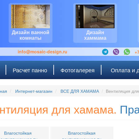
Дизайн ванной
Дизайн
комнаты
хаммама
info@mosaic-design.ru
+7
Расчет панно
Фотогалерея
Оплата и 
ная
Интернет-магазин
ВСЕ ДЛЯ ХАМАМА
Вентиляция дл
нтиляция для хамама.
Пр
Влагостойкая
Влагостойкая