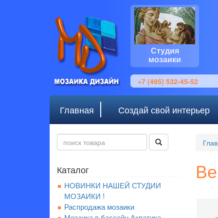
Студия
мозаики
+7 (495) 532-45-52
Главная
Создай свой интерьер
Глав
Ве
Каталог
НОВИНКИ НАШЕЙ СТУДИИ
МОЗАИКИ !
Распродажа мозаики
Мозаика в бассейн Акватика