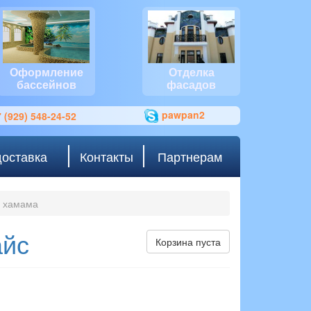
Оформление
Отделка
бассейнов
фасадов
pawpan2
 (929) 548-24-52
доставка
Контакты
Партнерам
я хамама
айс
Корзина пуста