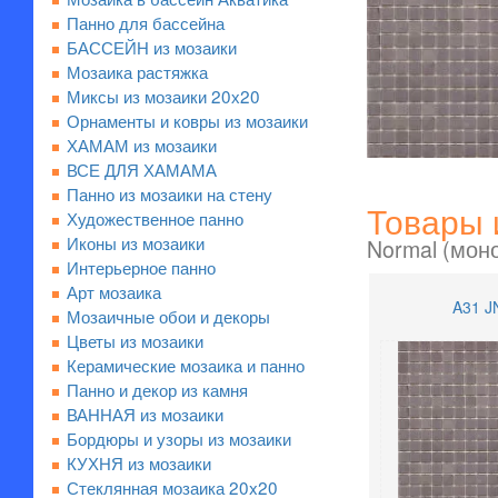
Панно для бассейна
БАССЕЙН из мозаики
Мозаика растяжка
Миксы из мозаики 20х20
Орнаменты и ковры из мозаики
ХАМАМ из мозаики
ВСЕ ДЛЯ ХАМАМА
Панно из мозаики на стену
Товары 
Художественное панно
Иконы из мозаики
Normal (мон
Интерьерное панно
Арт мозаика
A31 J
Мозаичные обои и декоры
Цветы из мозаики
Керамические мозаика и панно
Панно и декор из камня
ВАННАЯ из мозаики
Бордюры и узоры из мозаики
КУХНЯ из мозаики
Стеклянная мозаика 20x20