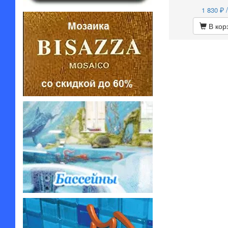
₽ 
1 830
В кор