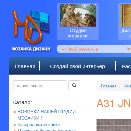
Студия
Диз
мозаики
i
+7 (495) 532-45-52
Главная
Создай свой интерьер
Рас
Главная
Инт
A31 JN
Каталог
НОВИНКИ НАШЕЙ СТУДИИ
МОЗАИКИ !
Распродажа мозаики
Мозаика в бассейн Акватика