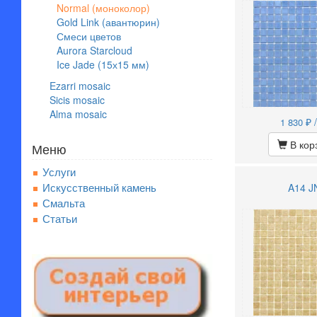
Normal (моноколор)
Gold Link (авантюрин)
Смеси цветов
Aurora Starcloud
Ice Jade (15х15 мм)
Ezarri mosaic
Sicis mosaic
Alma mosaic
₽ 
1 830
В кор
Меню
Услуги
Искусственный камень
A14 J
Смальта
Статьи