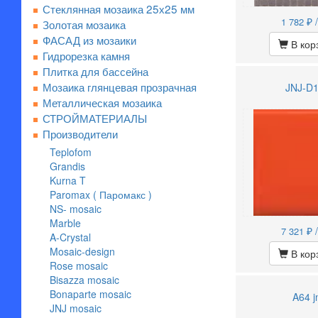
Стеклянная мозаика 25х25 мм
₽ 
1 782
Золотая мозаика
ФАСАД из мозаики
В кор
Гидрорезка камня
Плитка для бассейна
Мозаика глянцевая прозрачная
JNJ-D
Металлическая мозаика
СТРОЙМАТЕРИАЛЫ
Производители
Teplofom
Grandis
Kurna T
Paromax ( Паромакс )
NS- mosaic
Marble
₽ 
7 321
A-Crystal
Mosaic-design
В кор
Rose mosaic
Bisazza mosaic
Bonaparte mosaic
A64 j
JNJ mosaic