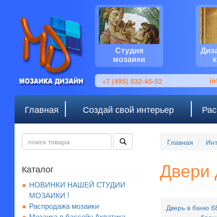
Студия
Диз
мозаики
i
+7 (495) 532-45-52
Главная
Создай свой интерьер
Рас
Главная
Инт
Двери 
Каталог
НОВИНКИ НАШЕЙ СТУДИИ
МОЗАИКИ !
Распродажа мозаики
Дверь в баню 
Мозаика в бассейн Акватика