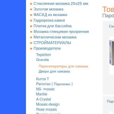
Стеклянная мозаика 25х25 мм
Тов
Золотая мозаика
ФАСАД из мозаики
Паро
Гидрорезка камня
Плитка для бассейна
Си
Мозаика глянцевая прозрачная
Металлическая мозаика
СТРОЙМАТЕРИАЛЫ
Производители
Teplofom
Grandis
Парогенераторы для хамама
Двери для хамама
Kurna T
Paromax ( Паромакс )
NS- mosaic
Marble
A-Crystal
Пар
Mosaic-design
Rose mosaic