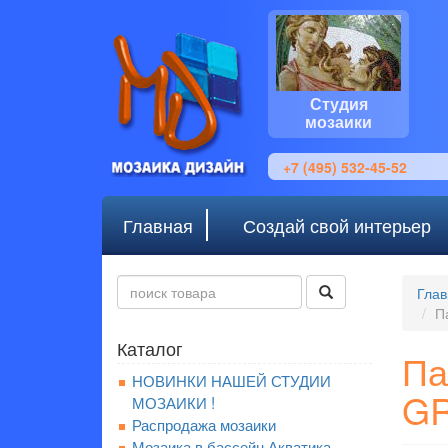
Студия
мозаики
+7 (495) 532-45-52
Главная
Создай свой интерьер
Глав
П
Каталог
Па
НОВИНКИ НАШЕЙ СТУДИИ
G
МОЗАИКИ !
Распродажа мозаики
Мозаика в бассейн Акватика