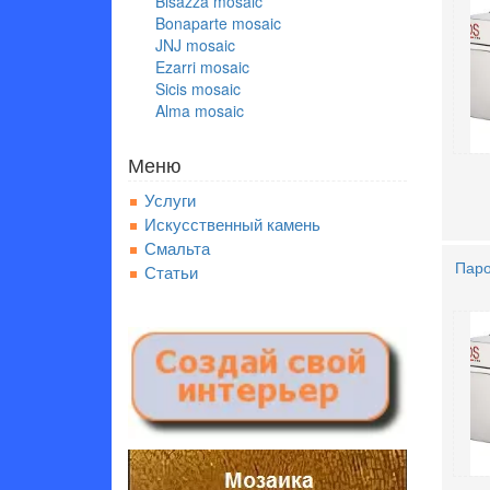
Bisazza mosaic
Bonaparte mosaic
JNJ mosaic
Ezarri mosaic
Sicis mosaic
Alma mosaic
Меню
Услуги
Искусственный камень
Смальта
Паро
Статьи