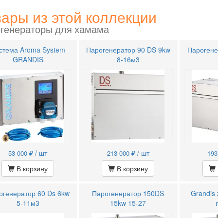
ары из этой коллекции
генераторы для хамама
стема Aroma System
Парогенератор 90 DS 9kw
Парогене
GRANDIS
8-16м3
₽ / шт
₽ / шт
53 000
213 000
193
В корзину
В корзину
огенератор 60 Ds 6kw
Парогенератор 150DS
Grandis
5-11м3
15kw 15-27