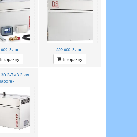
₽ / шт
₽ / шт
 000
229 000
В корзину
В корзину
 30 3-7м3 3 kw
пароген