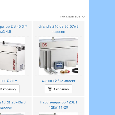
показать все >>
ратор DS 45 3-7
Grandis 240 ds 30-57м3
м3 4,5
пароген
₽ / шт
₽ / комплект
 000
425 000
В корзину
В корзину
 210 ds 20-43м3
Парогенератор 120Ds
пароген
12kw 11-20