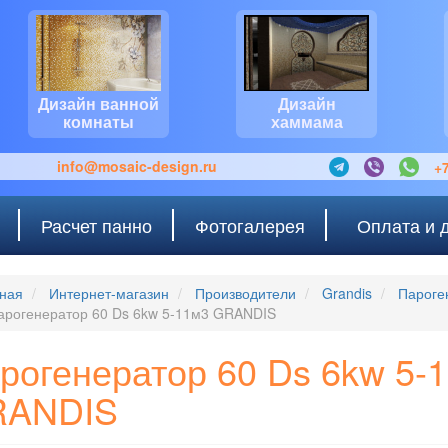
Дизайн ванной
Дизайн
комнаты
хаммама
info@mosaic-design.ru
+7
Расчет панно
Фотогалерея
Оплата и 
ная
Интернет-магазин
Производители
Grandis
Пароге
арогенератор 60 Ds 6kw 5-11м3 GRANDIS
рогенератор 60 Ds 6kw 5-
RANDIS