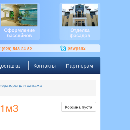
Оформление
Отделка
бассейнов
фасадов
pawpan2
 (929) 548-24-52
доставка
Контакты
Партнерам
нераторы для хамама
11м3
Корзина пуста