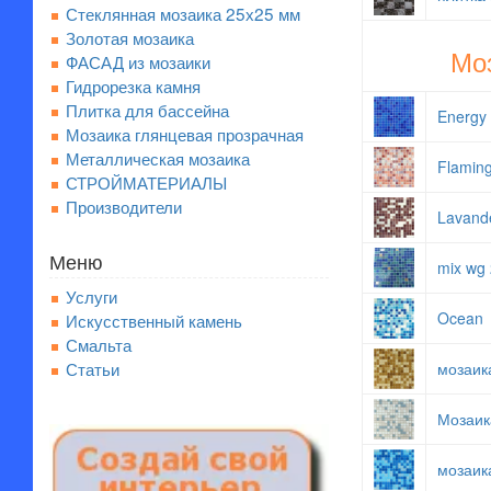
Стеклянная мозаика 25х25 мм
Золотая мозаика
Моз
ФАСАД из мозаики
Гидрорезка камня
Плитка для бассейна
Energy
Мозаика глянцевая прозрачная
Металлическая мозаика
Flamin
СТРОЙМАТЕРИАЛЫ
Производители
Lavand
Меню
mix wg
Услуги
Ocean
Искусственный камень
Смальта
Статьи
мозаик
Мозаик
мозаик