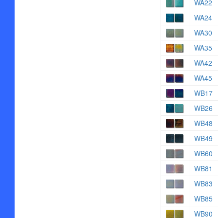
WA22
WA24
WA30
WA35
WA42
WA45
WB17
WB26
WB48
WB49
WB60
WB81
WB83
WB85
WB90