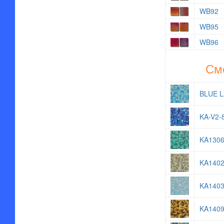
WB92
WB95
WB96
Сме
BLUE L
KA-V2-
KA1306
KA1402
KA1403
KA140