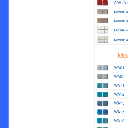
A98 (3
мозаика
мозаика
мозаика
мозаика
Моз
WA01
WA02
WA11
WA12
WA13
WA15
WA16