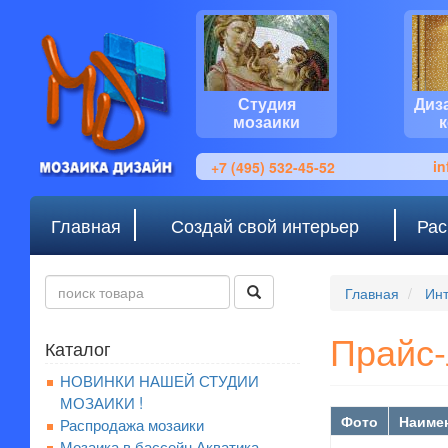
Студия
Диз
мозаики
i
+7 (495) 532-45-52
Главная
Создай свой интерьер
Рас
Главная
Инт
Прайс-
Каталог
НОВИНКИ НАШЕЙ СТУДИИ
МОЗАИКИ !
Фото
Наиме
Распродажа мозаики
Мозаика в бассейн Акватика