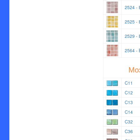
2524 - 
2525 - 
2529 - 
2564 - 
Моз
C11
C12
C13
C14
C32
C36