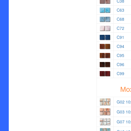
C38
C63
C68
C72
C91
C94
C95
C96
C99
Мо
G02 10
G03 10
G07 10