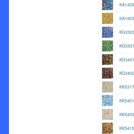
KA1420
KA190
KG3303
KG3307
KG3401
KG3402
KK531
KK5401
KK5403
KK5415