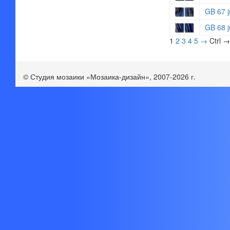
GB 67 j
GB 68 j
1
2
3
4
5
→
Ctrl →
© Студия мозаики «Мозаика-дизайн», 2007-2026 г.