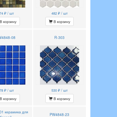
₽ / шт
₽ / шт
74
482
В корзину
В корзину
W4848-08
R-303
₽ / шт
₽ / шт
78
530
В корзину
В корзину
01 керамика для
PW4848-23
бассей