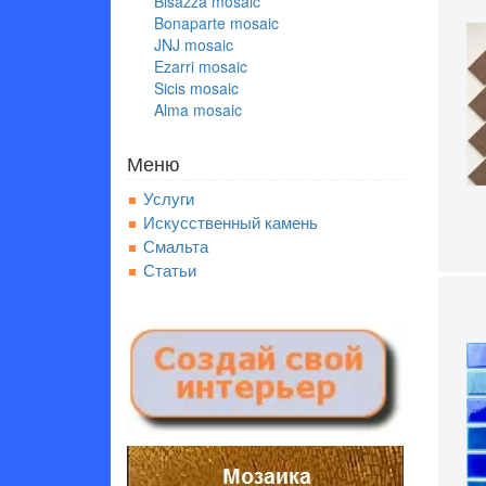
Bisazza mosaic
Bonaparte mosaic
JNJ mosaic
Ezarri mosaic
Sicis mosaic
Alma mosaic
Меню
Услуги
Искусственный камень
Смальта
Статьи