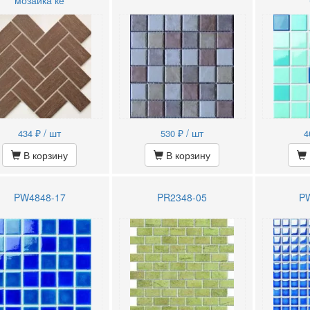
₽ / шт
₽ / шт
434
530
4
В корзину
В корзину
PW4848-17
PR2348-05
P