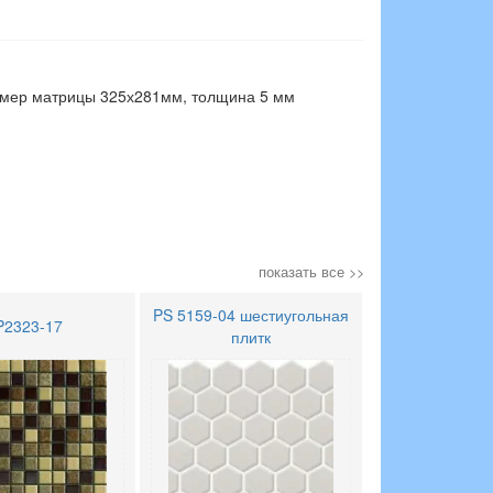
змер матрицы 325х281мм, толщина 5 мм
показать все >>
PS 5159-04 шестиугольная
P2323-17
плитк