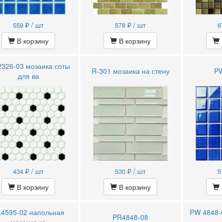
₽ / шт
₽ / шт
559
578
6
В корзину
В корзину
2326-03 мозаика соты
R-301 мозаика на стену
P
для ва
₽ / шт
₽ / шт
434
530
5
В корзину
В корзину
4595-02 напольная
PW 4848-
PR4848-08
мозаика ке