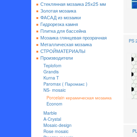
Стеклянная мозаика 25х25 мм
Золотая мозаика
ФАСАД из мозаики
Гидрорезка камня
Плитка для бассейна
Мозаика глянцевая прозрачная
PS 
Металлическая мозаика
СТРОЙМАТЕРИАЛЫ
Производители
Teplofom
Grandis
Kurna T
Paromax ( Паромакс )
NS- mosaic
Porcelain керамическая мозаика
Econom
Marble
A-Crystal
Mosaic-design
PL
Rose mosaic