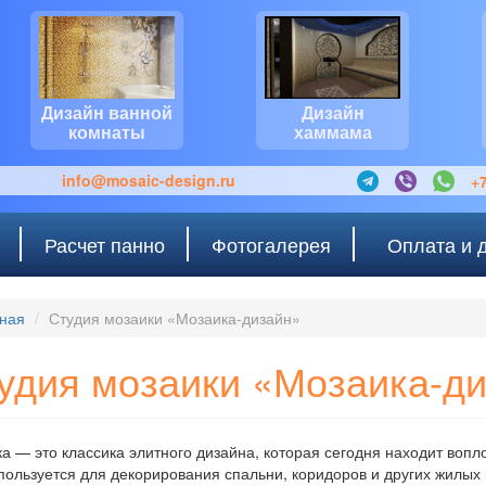
Дизайн ванной
Дизайн
комнаты
хаммама
info@mosaic-design.ru
+7
Расчет панно
Фотогалерея
Оплата и 
ная
Студия мозаики «Мозаика-дизайн»
удия мозаики
«Мозаика
-д
а — это классика элитного дизайна, которая сегодня находит воп
пользуется для декорирования спальни, коридоров и других жилы