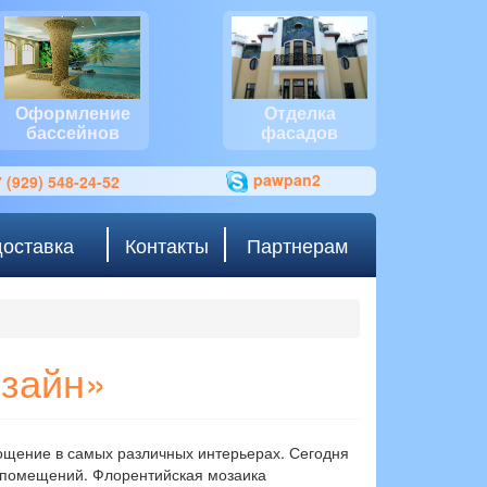
Оформление
Отделка
бассейнов
фасадов
pawpan2
 (929) 548-24-52
доставка
Контакты
Партнерам
изайн»
лощение в самых различных интерьерах. Сегодня
х помещений. Флорентийская мозаика