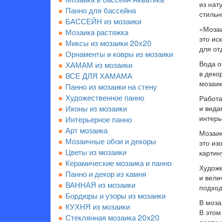
из нат
Панно для бассейна
стильн
БАССЕЙН из мозаики
«Моза
Мозаика растяжка
это ис
Миксы из мозаики 20х20
для от
Орнаменты и ковры из мозаики
Вода о
ХАМАМ из мозаики
в деко
ВСЕ ДЛЯ ХАМАМА
мозаик
Панно из мозаики на стену
Художественное панно
Работа
Иконы из мозаики
и вида
интерь
Интерьерное панно
Арт мозаика
Мозаик
Мозаичные обои и декоры
это из
Цветы из мозаики
картин
Керамические мозаика и панно
Художе
Панно и декор из камня
и вели
ВАННАЯ из мозаики
подход
Бордюры и узоры из мозаики
В моза
КУХНЯ из мозаики
В этом
Стеклянная мозаика 20x20