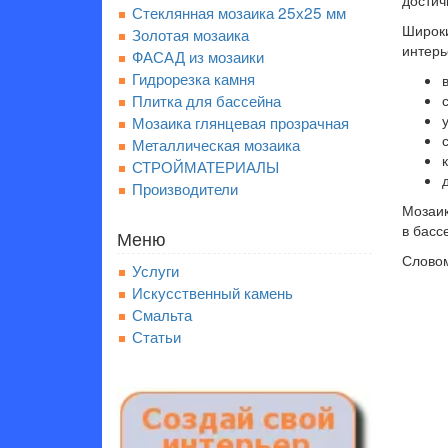
достич
Стеклянная мозаика 25х25 мм
Широки
Золотая мозаика
интерь
ФАСАД из мозаики
Гидрорезка камня
Плитка для бассейна
Мозаика глянцевая прозрачная
Металлическая мозаика
СТРОЙМАТЕРИАЛЫ
Производители
Мозаик
в басс
Меню
Словом
Услуги
Искусственный камень
Смальта
Статьи