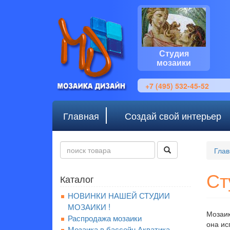
Студия
мозаики
+7 (495) 532-45-52
Главная
Создай свой интерьер
Глав
Ст
Каталог
НОВИНКИ НАШЕЙ СТУДИИ
МОЗАИКИ !
Мозаик
Распродажа мозаики
она ис
Мозаика в бассейн Акватика