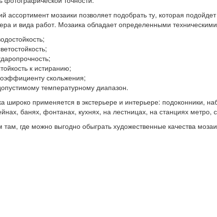
ь фотографической точности.
й ассортимент мозаики позволяет подобрать ту, которая подойдет
ера и вида работ. Мозаика обладает определенными техническими
водостойкость;
светостойкость;
ударопрочность;
стойкость к истиранию;
коэффициенту скольжения;
допустимому температурному диапазон.
а широко применяется в экстерьере и интерьере: подоконники, н
ейнах, банях, фонтанах, кухнях, на лестницах, на станциях метро, 
 там, где можно выгодно обыграть художественные качества мозаи