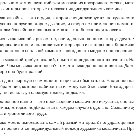
урального камня, византийская мозаика из прозрачного стекла, мо
ых интерьеров, которые отражают индивидуальность хозяина.
ика
-дизайн»
— это студия, которая специализируется на художеств
кусство получило второе дыхание, и сфера ее применения намног
делки бассейнов и ванных комната – это бесспорная классика.
чень красиво обыгрывает ее, они идеально дополняют друг друга.
рировании стен и полов жилых интерьеров и экстерьеров. Керамич
а на стене в спальной комнате – сегодня это модное направление
 с мозаикой требует знаний, опыта и определенного творчество. 
ми. Чем мозаика интересна? Тем, что никогда не повторяется. Даже
ере она будет разной.
а дает широкую возможность творчески обыграть ее. Настенное п
ображение, которое набирается из модульной мозаики. Благодаря 
у, не используя сложную технику подколки.
ственное панно — это произведение мозаичного искусства, оно вы
чины, которые подбираются в каждом случае отдельно. Создание х
а и кропотливого труда.
ике можно использовать самый разный материал: полудрагоценные 
 и проявляется индивидуальный подход художника мозаичиста. Пр