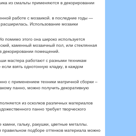
заика из смальты применяются в декорировании
енной работе с мозаикой. в последние годы —
о расширилась. Использование мозаики
 Но помимо этого она широко используется
еский, каменный мозаичный пол, или стеклянная
 в декорировании помещений.
Наши мастера работают с разными техникам
 если взять однотонную кладку, в каждом
анно с применением техники матричной сборки –
такому панно, можно получить декоративную
полняется из осколков различных материалов
удожественного панно требует творческого
камни, гальку, ракушки, цветные металлы.
и правильном подборе оттенков материала можно